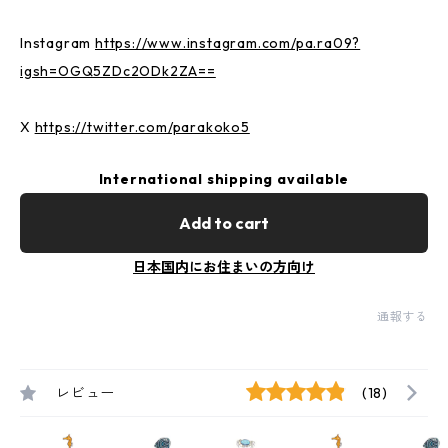
Instagram
https://www.instagram.com/pa.ra09?
igsh=OGQ5ZDc2ODk2ZA==
X
https://twitter.com/parakoko5
International shipping available
Add to cart
日本国内にお住まいの方向け
通報する
レビュー
(18)