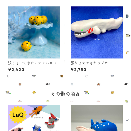
張り子でできたミナミハコフ
張り子でできたラブカ
グ
¥2,420
¥2,750
その他の商品