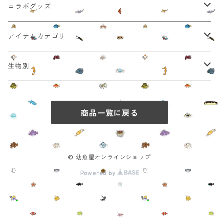
コラボグッズ
陶芸家 小林登先生(箸置き、器)
アイテムカテゴリ
マグメル深海水族館 著書椙下聖海先生 (アクスタ他)
お菓子
生物別
中部大学 武井史郎先生 (はだかんぼーるぺん)
観察キット・標本
海の生き物
商品一覧に戻る
深海生物街 星咲智裕先生 (アクキー、ステッカー他)
ぬいぐるみ・おもちゃ
深海生物
Potte hariko先生 (張り子、ポストカード他)
キーホルダー・缶バッジ
危険生物
© 幼魚屋オンラインショップ
Powered by
文房具雑貨
サメ・エイ
置物
ウミウシ