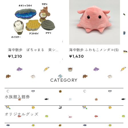
海中散歩 ぽちゃまる 貝シ
海中散歩 ふわもこメンダコ(S)
リーズ
¥1,210
¥1,430
CATEGORY
水族館入館券
オリジナルグッズ