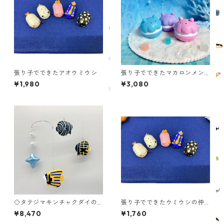
張り子でできたアオウミウシ
張り子でできたマカロンメン
ダコ
¥1,980
¥3,080
◇タテジマキンチャクダイの
張り子でできたウミウシの仲
張り子モビール◇ 幼魚～成魚
間たち
¥8,470
¥1,760