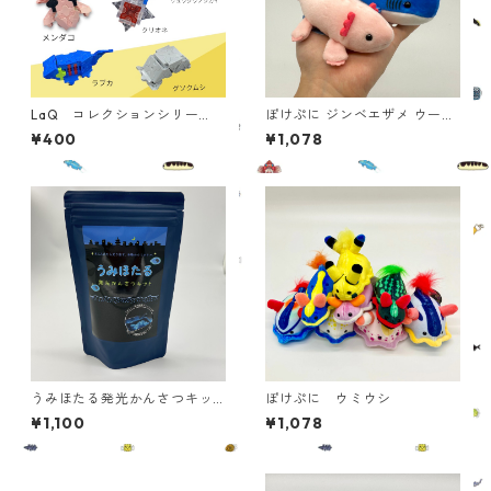
LaQ コレクションシリー
ぽけぷに ジンベエザメ ウーパ
ズ 深海生物
ールーパー
¥400
¥1,078
うみほたる発光かんさつキッ
ぽけぷに ウミウシ
ト ※購入数量3個以上
¥1,100
¥1,078