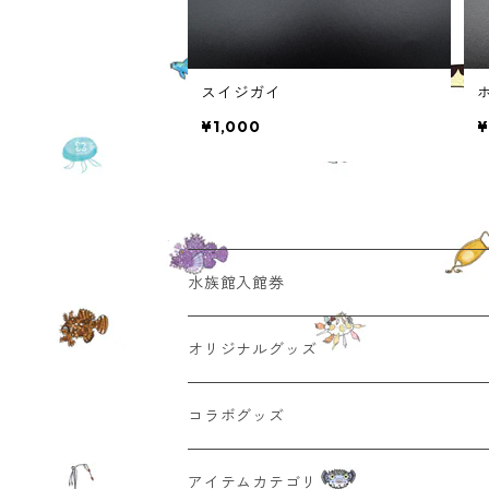
スイジガイ
¥1,000
¥
水族館入館券
オリジナルグッズ
コラボグッズ
陶芸家 小林登先生(箸置き、器)
アイテムカテゴリ