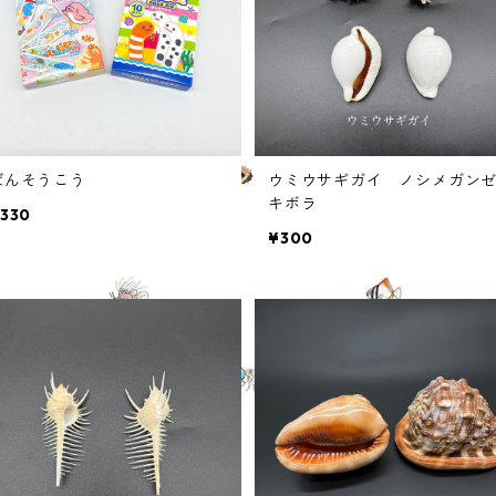
ばんそうこう
ウミウサギガイ ノシメガン
キボラ
330
¥300