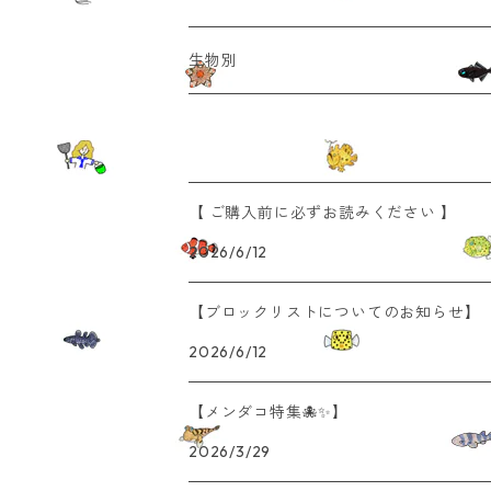
マグメル深海水族館 著書椙下聖海先生 (
お菓子
生物別
中部大学 武井史郎先生 (はだかんぼーるぺ
観察キット・標本
海の生き物
深海生物街 星咲智裕先生 (アクキー、ス
ぬいぐるみ・おもちゃ
深海生物
【 ご購入前に必ずお読みください 】
2026/6/12
Potte hariko先生 (張り子、ポストカード
キーホルダー・缶バッジ
危険生物
【ブロックリストについてのお知らせ】
文房具雑貨
サメ・エイ
2026/6/12
置物
ウミウシ
【メンダコ特集🐙✨】
2026/3/29
キッチン雑貨
無脊椎（甲殻類・ウニ・イカ・タコ・貝 