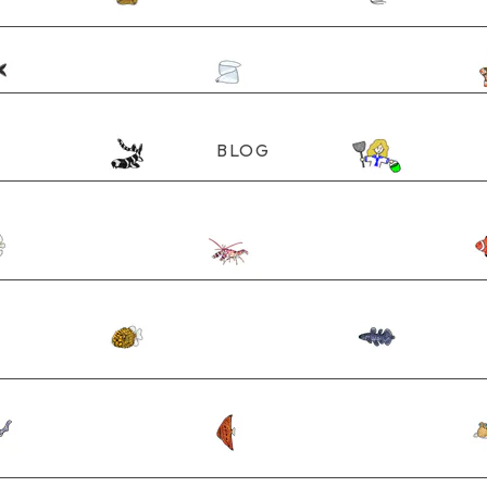
アクスタ他)
ん)
BLOG
テッカー他)
他)
他）